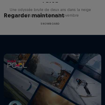
Paved
Une odyssée brute de deux ans dans la neige
Regarder maintenant
– disponible dès le 7 novembre
SNOWBOARD