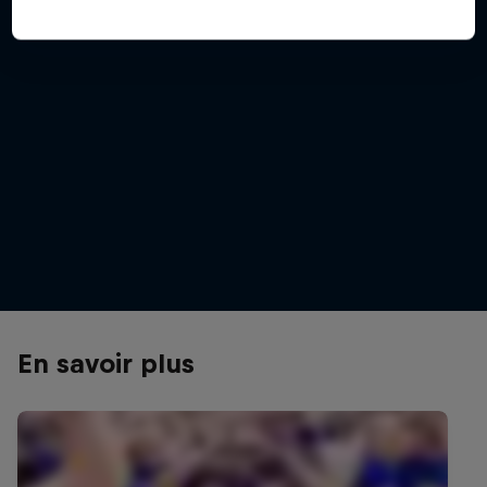
Anna Gasser
Anna Gasser au Burton US Open 2017
© Jeff Brockmeyer/Red Bull Content Pool
En savoir plus