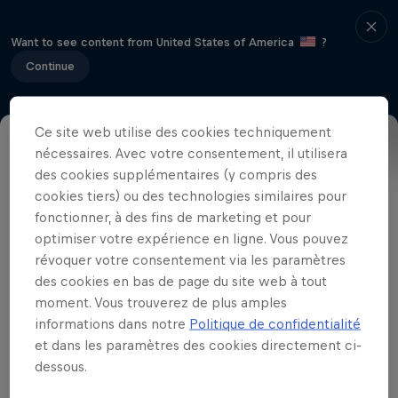
Want to see content from United States of America
?
Continue
Ce site web utilise des cookies techniquement
nécessaires. Avec votre consentement, il utilisera
Contenu
Brackets
des cookies supplémentaires (y compris des
cookies tiers) ou des technologies similaires pour
fonctionner, à des fins de marketing et pour
optimiser votre expérience en ligne. Vous pouvez
9:00AM PST / 12:00PM EST: Ronde 1
révoquer votre consentement via les paramètres
10:00AM PST/ 1:00PM EST: Ronde 2
des cookies en bas de page du site web à tout
11:00AM PST / 2:00PM EST : Ronde 3
moment. Vous trouverez de plus amples
12:00PM PST/ 3:00PM EST: Ronde 4
informations dans notre
Politique de confidentialité
et dans les paramètres des cookies directement ci-
1:00PM PST/ 4:00PM EST: Ronde 5
dessous.
2:00PM PST/ 5:00PM EST 1 heure de pause