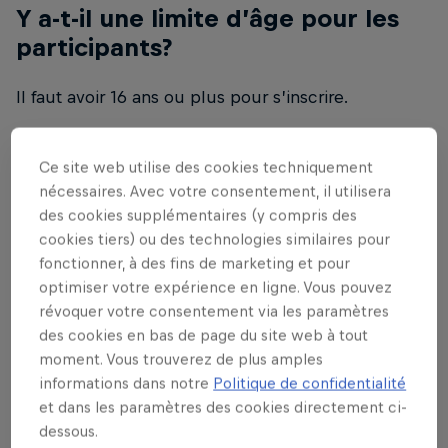
Y a-t-il une limite d’âge pour les
participants?
Il faut avoir 16 ans ou plus pour s’inscrire.
Comment annuler mon
Ce site web utilise des cookies techniquement
inscription?
nécessaires. Avec votre consentement, il utilisera
des cookies supplémentaires (y compris des
Si les participants souhaitent annuler leur
cookies tiers) ou des technologies similaires pour
fonctionner, à des fins de marketing et pour
inscription, prière d’envoyer un message via la
optimiser votre expérience en ligne. Vous pouvez
fonction contact du site et nous procéderons à
révoquer votre consentement via les paramètres
l’annulation.
des cookies en bas de page du site web à tout
moment. Vous trouverez de plus amples
Puis-je m’inscrire plus d’une fois?
informations dans notre
Politique de confidentialité
et dans les paramètres des cookies directement ci-
dessous.
Chaque participant peut faire autant de descentes