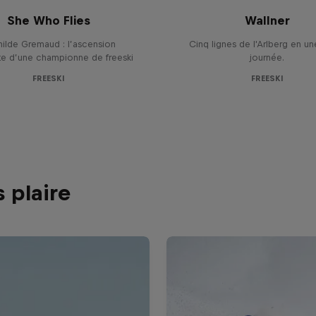
BACKYARD avec Na
She Who Flies
Wallner
ilde Gremaud : l’ascension
Cinq lignes de l'Arlberg en un
te d’une championne de freeski
journée.
FREESKI
FREESKI
 plaire