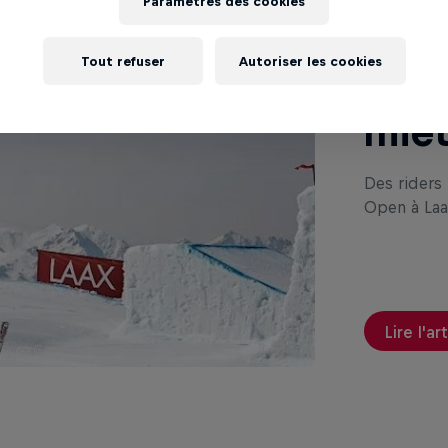
Paramètres des cookies
Euro
Tout refuser
Autoriser les cookies
N'en
miet
Des riders 
Open à Laax
Lire l'ar