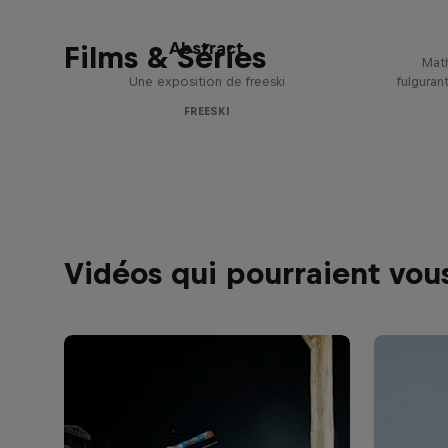
Abstract
Films & Séries
Math
Une exposition de freeski
fulguran
FREESKI
Vidéos qui pourraient vous