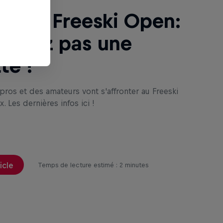
pean Freeski Open:
 ratez pas une
te !
pros et des amateurs vont s'affronter au Freeski
. Les dernières infos ici !
ticle
Temps de lecture estimé : 2 minutes