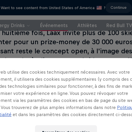
Continue
Want to see content from United States of America
?
ergy Drinks
Événements
Athlètes
Red Bull T
 huitième fois, Laax invite plus de 100 sk
onter pour un prize-money de 30 000 euros
ssant reste le concept open, à l'image de
wboard, où n'importe quel rider avec suf
s skis peut se mesurer aux professionnels
web utilise des cookies techniquement nécessaires. Avec votre
ment, il utilisera des cookies supplémentaires (y compris des 
 des technologies similaires pour fonctionner, à des fins de mar
imiser votre expérience en ligne. Vous pouvez révoquer votre
ment via les paramètres des cookies en bas de page du site w
Vous trouverez de plus amples informations dans notre
Politiq
Ceci peut
ialité
et dans les paramètres des cookies directement ci-desso