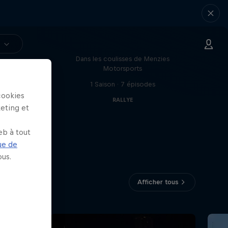
Drivin' Dirty with Bryce
Menzies
V
Dans les coulisses de Menzies
trêmes
Motorsports
1 Saison · 7 épisodes
cookies
RALLYE
keting et
eb à tout
ue de
us.
Afficher tous