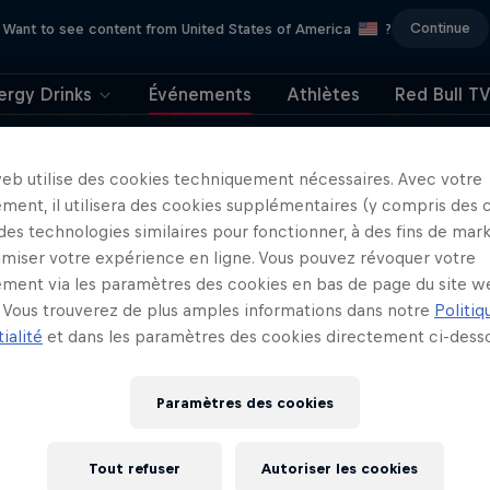
Continue
Want to see content from United States of America
?
ergy Drinks
Événements
Athlètes
Red Bull T
ng Straight Sideways
ABC of...
hen se lance un nouveau défi
Cours accéléré en sports ex
web utilise des cookies techniquement nécessaires. Avec votre
1 Saison · 4 épisodes
2 Saisons · 11 épisodes
ment, il utilisera des cookies supplémentaires (y compris des 
WRC
F1
 des technologies similaires pour fonctionner, à des fins de mar
imiser votre expérience en ligne. Vous pouvez révoquer votre
ment via les paramètres des cookies en bas de page du site w
Vous trouverez de plus amples informations dans notre
Politiq
ialité
et dans les paramètres des cookies directement ci-desso
 plaire
Paramètres des cookies
Tout refuser
Autoriser les cookies