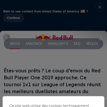
Want to see content from United States of America
?
Continue
INFOS
ANNONCE
HIGHLIGHTS
FAQ
RÈGLES
F
Êtes-vous prêts ? Le coup d’envoi du Red
Bull Player One 2019 approche. Ce
tournoi 1v1 sur League of Legends réunit
les meilleurs duellistes amateurs du
monde, en partenariat avec Riot EU. Dans
cet événement, aucune équipe ne viendra
Ce site web utilise des cookies techniquement