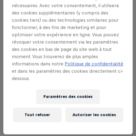
nécessaires. Avec votre consentement, il utilisera
à votre secours, les affrontements sont
des cookies supplémentaires (y compris des
en tête à tête. Un seul joueur sortira
cookies tiers) ou des technologies similaires pour
vainqueur !
fonctionner, à des fins de marketing et pour
optimiser votre expérience en ligne. Vous pouvez
révoquer votre consentement via les paramètres
des cookies en bas de page du site web à tout
Êtes-vous prêts ? Le coup d’envoi du Red Bull
moment. Vous trouverez de plus amples
Player One 2019 approche. Ce tournoi 1v1 sur
informations dans notre
Politique de confidentialité
League of Legends réunit les meilleurs duellistes
et dans les paramètres des cookies directement ci-
amateurs du monde, en partenariat avec Riot EU.
dessous.
Dans cet événement, aucune équipe ne viendra à
votre secours, les affrontements sont en tête à tête.
Paramètres des cookies
Un seul joueur sortira vainqueur !
Joignez-vous à nous à Montréal le 15 juin au
Tout refuser
Autoriser les cookies
Esports Central Arena
pour la seule épreuve
canadienne permettant de se qualifier pour la finale