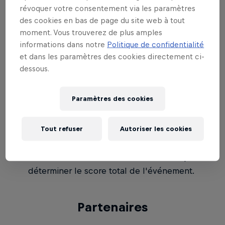
révoquer votre consentement via les paramètres
juges selon un système de 1 à 100 points avec
des cookies en bas de page du site web à tout
3 catégories :
moment. Vous trouverez de plus amples
Style
- 40 points maximum
informations dans notre
Politique de confidentialité
Ligne
- 30 points maximum
et dans les paramètres des cookies directement ci-
dessous.
Contrôle
- 30 points maximum
La moyenne des notes des trois juges
Paramètres des cookies
déterminera la note globale pour cette
descente.
Tout refuser
Autoriser les cookies
Pour déterminer le grand gagnant de chaque
catégorie, les points de la montée et la
descente freeride seront additionnées pour
déterminer le score total de l'événement.
Partenaires