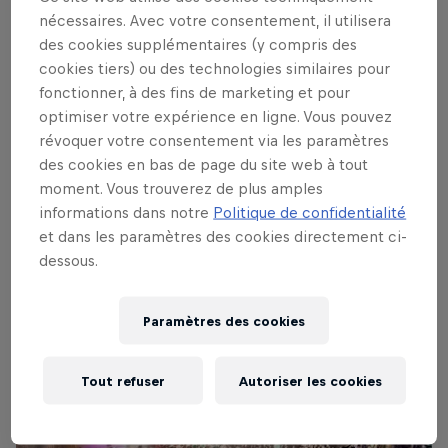
des salles mythiques telles que le Roxy
nécessaires. Avec votre consentement, il utilisera
Theatre, l'Echo, El Rey, et Hollywood
des cookies supplémentaires (y compris des
Palladium, pour n'en citer que quelques-
cookies tiers) ou des technologies similaires pour
unes. Chaque soirée verra aussi se
fonctionner, à des fins de marketing et pour
produire des artistes à suivre, choisis par
optimiser votre expérience en ligne. Vous pouvez
révoquer votre consentement via les paramètres
les programmateurs estimés de Red Bull
des cookies en bas de page du site web à tout
Sound Select. Gardez l'oeil sur cette page
moment. Vous trouverez de plus amples
pour des news, des mises à jours, des
informations dans notre
Politique de confidentialité
photos et bien plus encore.
et dans les paramètres des cookies directement ci-
dessous.
Paramètres des cookies
Tout refuser
Autoriser les cookies