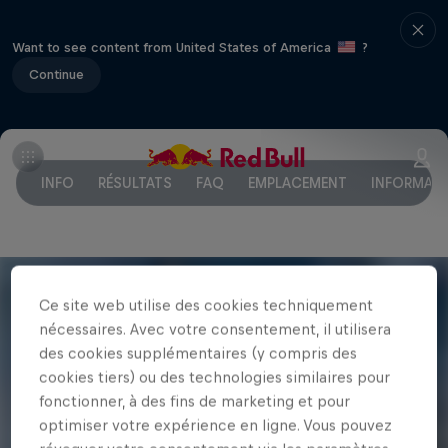
Want to see content from United States of America
?
Continue
INFO
RÉSULTATS
FAQ
EMPLACEMENT
INFORMAT
Ce site web utilise des cookies techniquement
nécessaires. Avec votre consentement, il utilisera
des cookies supplémentaires (y compris des
cookies tiers) ou des technologies similaires pour
fonctionner, à des fins de marketing et pour
optimiser votre expérience en ligne. Vous pouvez