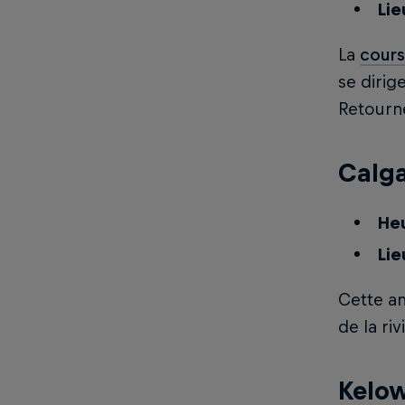
Lie
La
cours
se dirig
Retourne
Calga
Heu
Lie
Cette an
de la ri
Kelow