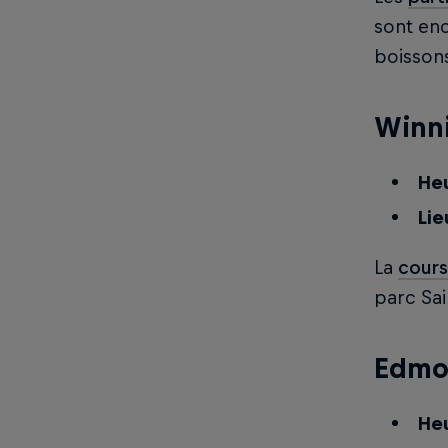
sont enc
boissons
Winn
Heu
Lie
La
cours
parc Sai
Edmo
Heu