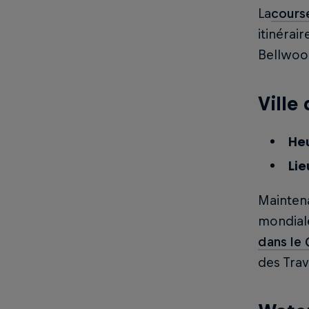
La
cours
itinérai
Bellwood
Ville
Heu
Lie
Maintena
mondial
dans le 
des Trav