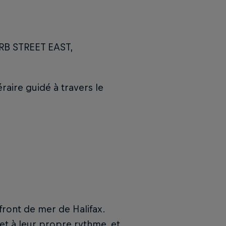
B STREET EAST,
éraire guidé à travers le
front de mer de Halifax.
 et à leur propre rythme, et