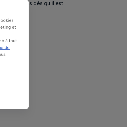
e informées dès qu'il est
cookies
keting et
eb à tout
ue de
us.