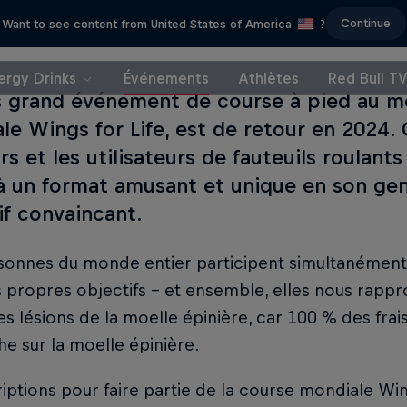
Continue
Want to see content from United States of America
?
ergy Drinks
Événements
Athlètes
Red Bull T
s grand événement de course à pied au m
le Wings for Life, est de retour en 2024. 
s et les utilisateurs de fauteuils roulants
à un format amusant et unique en son genr
if convaincant.
sonnes du monde entier participent simultanément
 propres objectifs - et ensemble, elles nous rapp
es lésions de la moelle épinière, car 100 % des frais
e sur la moelle épinière.
riptions pour faire partie de la course mondiale Wi