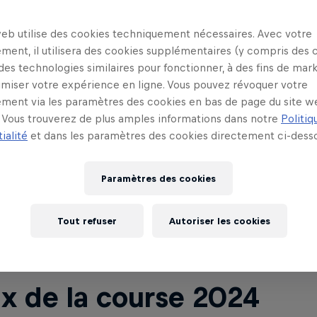
embre 2023. Les personnes intéressées peuvent êtr
de
s'inscrire
.
web utilise des cookies techniquement nécessaires. Avec votre
ment, il utilisera des cookies supplémentaires (y compris des 
 des technologies similaires pour fonctionner, à des fins de mar
imiser votre expérience en ligne. Vous pouvez révoquer votre
ment via les paramètres des cookies en bas de page du site w
Vous trouverez de plus amples informations dans notre
Politiq
ialité
et dans les paramètres des cookies directement ci-desso
x de la course 2024
Paramètres des cookies
Tout refuser
Autoriser les cookies
ux de la course 2024