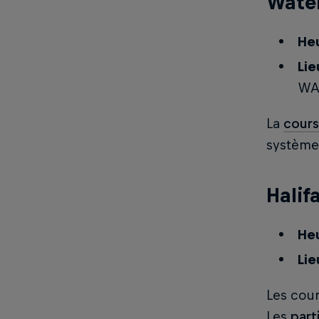
Water
Heu
Lie
WA
La
cours
système 
Halif
Heu
Lie
Les cour
Les
part