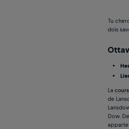
Tu cher
dois sav
Ottaw
Heu
Lie
La
cours
de Lans
Lansdown
Dow. De 
appartem