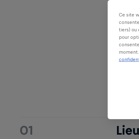
le 8 nov
temps 
Ce site 
consente
tiers) ou
pour opt
Résumé
consente
moment. 
confident
Lieu
1
01
Lie