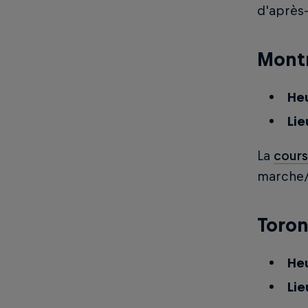
d'après-
Mont
Heu
Lie
La
cours
marche/
Toron
Heu
Lie