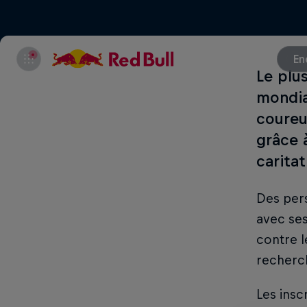
En
Le plu
mondia
coureur
grâce 
caritat
Des per
avec ses
contre l
recherch
Les insc