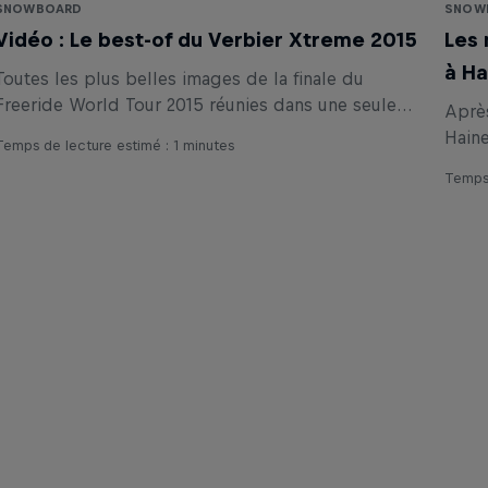
SNOWBOARD
SNOW
Vidéo : Le best-of du Verbier Xtreme 2015
Les 
à Ha
Toutes les plus belles images de la finale du
Freeride World Tour 2015 réunies dans une seule
Après
vidéo.
Haine
Temps de lecture estimé : 1 minutes
Temps 