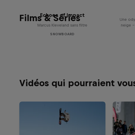
Echoes of Impact
Films & Séries
Une ody
Marcus Kleveland sans filtre
neige –
SNOWBOARD
Vidéos qui pourraient vous