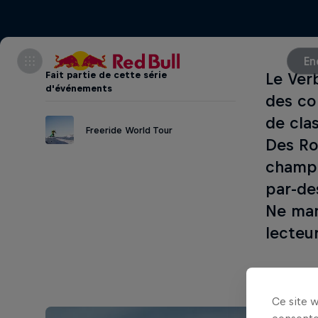
En
Fait partie de cette série
Le Verb
d'événements
des co
de cla
Freeride World Tour
Des Ros
champi
par-de
Ne man
lecteu
Ce site 