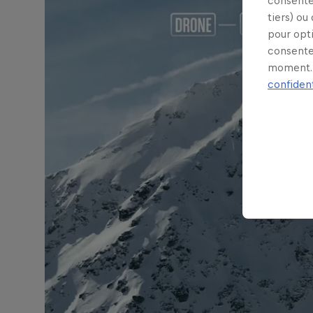
consente
tiers) ou
pour opt
consente
moment. 
confident