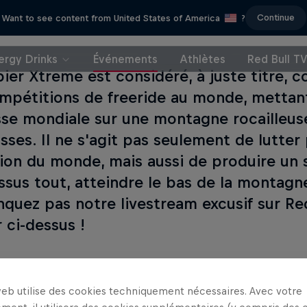
Continue
Want to see content from United States of America
?
ergy Drinks
Événements
Athlètes
Red Bull T
ier Xtreme est considéré, à juste titre, c
mpétitions de freeride au monde, mettant
sse mondiale sur une montagne rocailleuse
ses. Il ne s'agit pas seulement de lutter 
on du monde, mais aussi de produire un s
ssus tout, atteindre le bas de la montagn
quez pas notre livestream excusif sur Red
r ci-dessus !
web utilise des cookies techniquement nécessaires. Avec votre