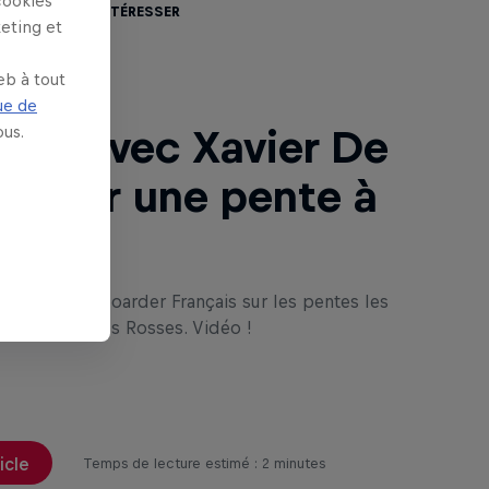
cookies
 aussi vous intéresser
keting et
eb à tout
ue de
us.
ier: Avec Xavier De
ue sur une pente à
z le snowboarder Français sur les pentes les
bles du Bec des Rosses. Vidéo !
ticle
Temps de lecture estimé : 2 minutes