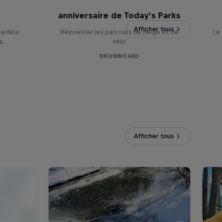
Split Lane : Le 10e
So
anniversaire de Today's Parks
Afficher tous
oardeur
Réinventer les parcours de neige et de
Le
a.
vélo
SNOWBOARD
Afficher tous