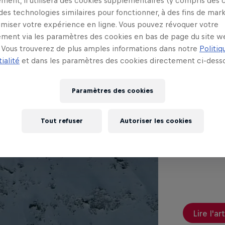
ment, il utilisera des cookies supplémentaires (y compris des 
Ceci peut
 des technologies similaires pour fonctionner, à des fins de mar
imiser votre expérience en ligne. Vous pouvez révoquer votre
ment via les paramètres des cookies en bas de page du site w
Vous trouverez de plus amples informations dans notre
Politiq
ialité
et dans les paramètres des cookies directement ci-desso
Verb
Le R
Paramètres des cookies
58°
Tout refuser
Autoriser les cookies
Accompagne
plus terri
Lire l'ar