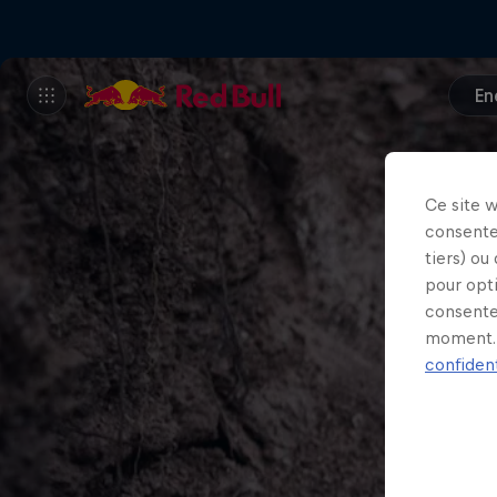
En
Ce site 
consente
tiers) ou
pour opt
consente
moment. 
confident