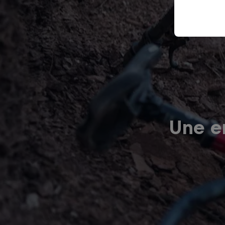
Une er