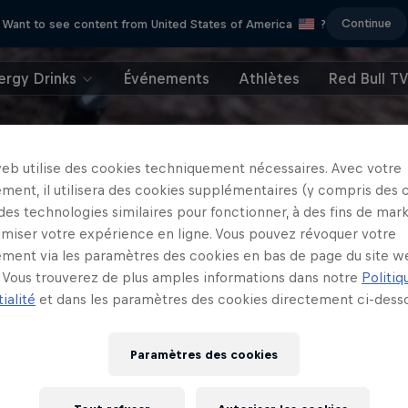
Continue
Want to see content from United States of America
?
ergy Drinks
Événements
Athlètes
Red Bull T
web utilise des cookies techniquement nécessaires. Avec votre
ment, il utilisera des cookies supplémentaires (y compris des 
 des technologies similaires pour fonctionner, à des fins de mar
imiser votre expérience en ligne. Vous pouvez révoquer votre
ment via les paramètres des cookies en bas de page du site w
Vous trouverez de plus amples informations dans notre
Politiq
ialité
et dans les paramètres des cookies directement ci-desso
Paramètres des cookies