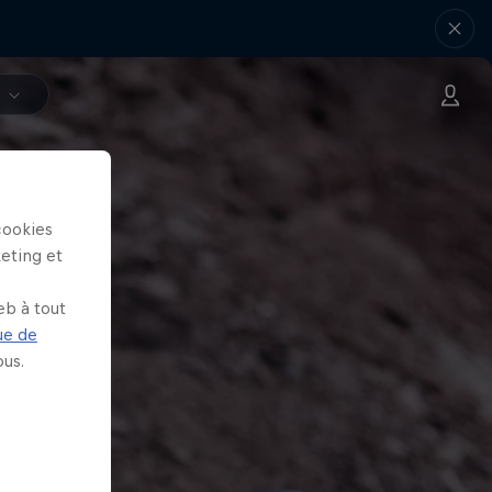
V
cookies
keting et
eb à tout
ue de
us.