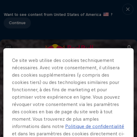
Want to see content from United States of America
?
Continue
Ce site web utilise des cookies techniquement
nécessaires. Avec votre consentement, il utilisera
des cookies supplémentaires (y compris des
cookies tiers) ou des technologies similaires pour
fonctionner, à des fins de marketing et pour
optimiser votre expérience en ligne. Vous pouvez
révoquer votre consentement via les paramètres
des cookies en bas de page du site web à tout
moment. Vous trouverez de plus amples
informations dans notre
Politique de confidentialité
et dans les paramètres des cookies directement ci-