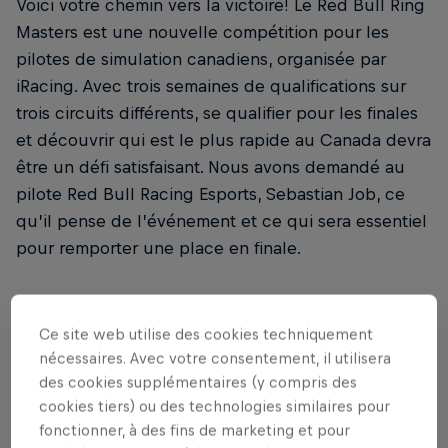
Voici votre chemin vers la victoire! Le Red Bull Ring
Masters est une nouvelle compétition pour les
pilotes de simulation canadiens, organisée par
iRacing. Avec trois semaines de qualifications sur
trois circuits différents, se qualifier pour les finales
et découvrir qui est le plus rapide au Canada devra
être un défi satisfaisant. Nous avons demandé au
pilote Red Bull Racing Esports, Sebastian Job, ce
qu’il pense de l’événement et ce qui sera essentiel
pour remporter une place en finale.
Ce site web utilise des cookies techniquement
APPRÉCIÉ DANS LE MONDE ENTIER PAR LES
nécessaires. Avec votre consentement, il utilisera
ATHLÈTES D’ÉLITE, LES ÉTUDIANTS, PAR LES
des cookies supplémentaires (y compris des
PROFESSIONNELS TRÈS SOLLICITÉS ET PAR
cookies tiers) ou des technologies similaires pour
CEUX QUI FONT DE LONGS VOYAGES.
fonctionner, à des fins de marketing et pour