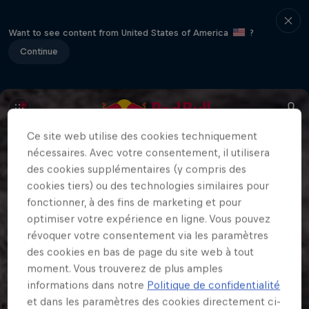
Want to see content from United States of America
?
Continue
Ce site web utilise des cookies techniquement
nécessaires. Avec votre consentement, il utilisera
des cookies supplémentaires (y compris des
cookies tiers) ou des technologies similaires pour
fonctionner, à des fins de marketing et pour
optimiser votre expérience en ligne. Vous pouvez
révoquer votre consentement via les paramètres
des cookies en bas de page du site web à tout
moment. Vous trouverez de plus amples
informations dans notre
Politique de confidentialité
et dans les paramètres des cookies directement ci-