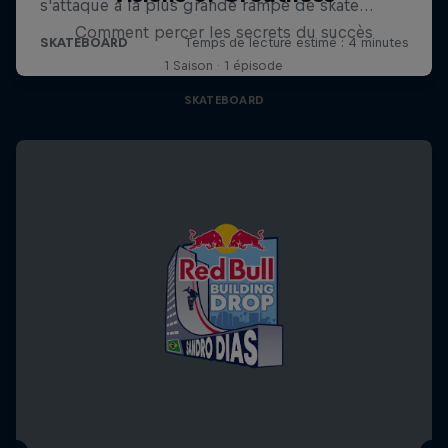
Comment percer les secrets du succès
1 Saison · 1 épisode
SKATEBOARD