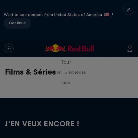
Want to see content from United States of America
?
Continue
WSL Replay
La dernière action du WSL Championship
Tour
Films & Séries
1 Saison · 5 épisodes
SURF
J'EN VEUX ENCORE !