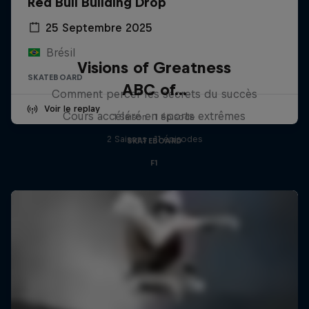
Red Bull Building Drop
25 Septembre 2025
Brésil
Visions of Greatness
SKATEBOARD
ABC of...
Comment percer les secrets du succès
Voir le replay
Cours accéléré en sports extrêmes
1 Saison · 1 épisode
2 Saisons · 11 épisodes
SKATEBOARD
F1