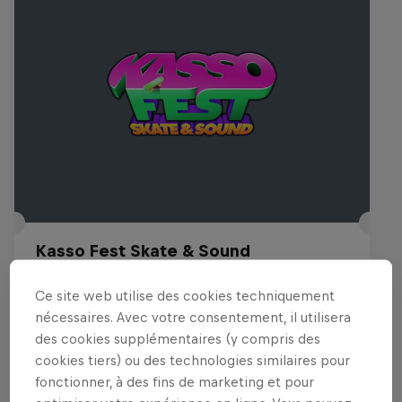
Kasso Fest Skate & Sound
22 Mars 2026
Ce site web utilise des cookies techniquement
Long Beach, United States
nécessaires. Avec votre consentement, il utilisera
des cookies supplémentaires (y compris des
SKATEBOARD
cookies tiers) ou des technologies similaires pour
fonctionner, à des fins de marketing et pour
Voir le replay