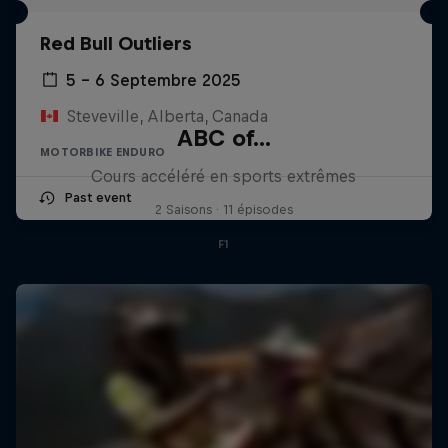
Red Bull Outliers
5 – 6 Septembre 2025
Steveville, Alberta, Canada
ABC of...
MOTORBIKE ENDURO
Cours accéléré en sports extrêmes
Past event
2 Saisons · 11 épisodes
F1