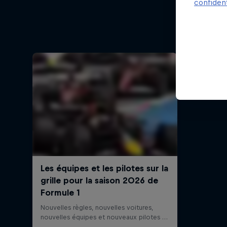
Au
confident
Derrière 