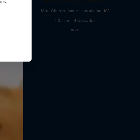
Going Straight Sideways
us.
Mike Chen se lance un nouveau défi
1 Saison · 4 épisodes
WRC