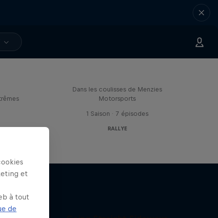
V
Drivin' Dirty with Bryce
Menzies
Dans les coulisses de Menzies
trêmes
Motorsports
1 Saison · 7 épisodes
RALLYE
cookies
keting et
eb à tout
ue de