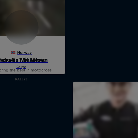
oto 8 : The Movie
oring the best in motocross
RALLYE