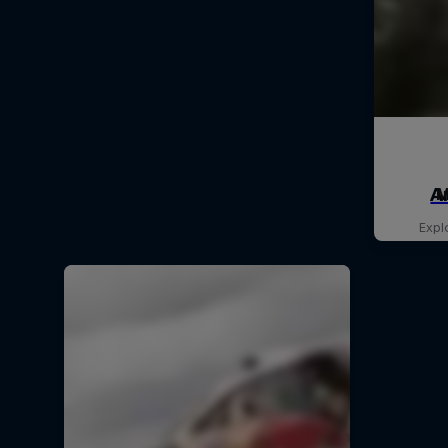
M
Expl