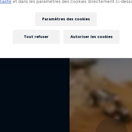
 cœur du Rallycross
ialité
et dans les paramètres des cookies directement ci-desso
J'EN VEUX ENCORE !
la scène du FIA World Rallycross
Paramètres des cookies
1 Saison · 7 épisodes
RALLYE
Tout refuser
Autoriser les cookies