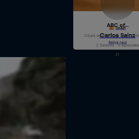
ABC of...
Cours accéléré en sports ex
2 Saisons · 11 épisodes
F1