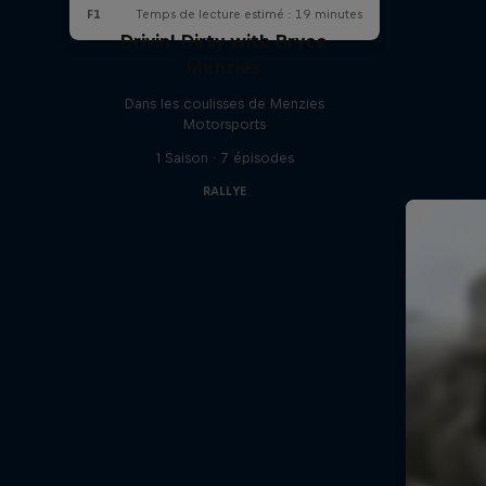
Drivin' Dirty with Bryce
Menzies
Dans les coulisses de Menzies
Motorsports
1 Saison · 7 épisodes
RALLYE