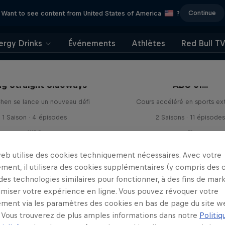
Continue
Want to see content from United States of America
?
ergy Drinks
Événements
Athlètes
Red Bull T
ng Straight Sideways
ABC of...
hen se lance un nouveau défi
Cours accéléré en sports ex
1 Saison · 4 épisodes
2 Saisons · 11 épisodes
WRC
F1
web utilise des cookies techniquement nécessaires. Avec votre
ment, il utilisera des cookies supplémentaires (y compris des 
 des technologies similaires pour fonctionner, à des fins de mar
imiser votre expérience en ligne. Vous pouvez révoquer votre
ment via les paramètres des cookies en bas de page du site w
Vous trouverez de plus amples informations dans notre
Politiq