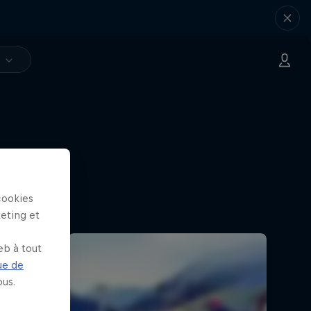
V
trêmes
cookies
keting et
eb à tout
ue de
us.