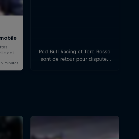
Red Bull Racing et Toro Rosso
sont de retour pour disputer
un autre championnat du
monde de Formule 1. 20
Grands Prix, 20 pilotes, 10
écuries, un seul vainqueur.