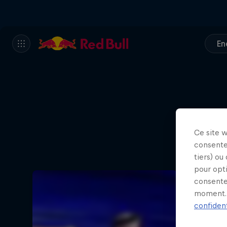
En
Ce site 
consente
tiers) ou
pour opt
consente
moment. 
confident