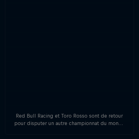
Red Bull Racing et Toro Rosso sont de retour
pour disputer un autre championnat du monde
de Formule 1. 20 Grands Prix, 20 pilotes, 10
écuries, un seul vainqueur.