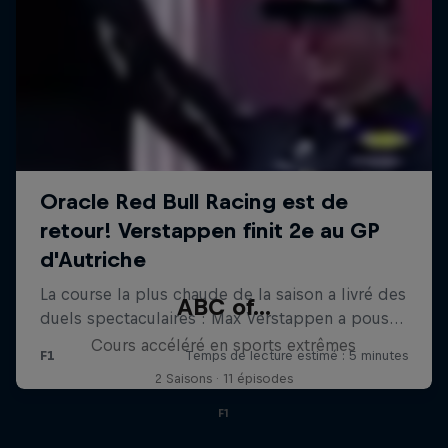
ABC of...
Cours accéléré en sports extrêmes
2 Saisons · 11 épisodes
F1