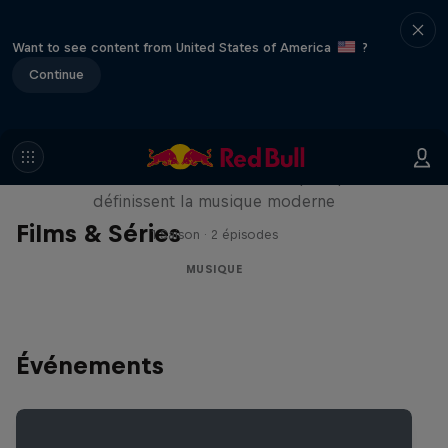
Want to see content from United States of America
?
Continue
The Note
Les moments et les états d’esprit qui
définissent la musique moderne
Films & Séries
1 Saison · 2 épisodes
MUSIQUE
Événements