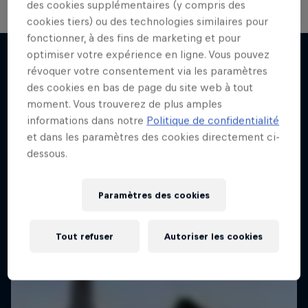
des cookies supplémentaires (y compris des
cookies tiers) ou des technologies similaires pour
The Note
fonctionner, à des fins de marketing et pour
optimiser votre expérience en ligne. Vous pouvez
Les moments et les états d’esprit qui
révoquer votre consentement via les paramètres
définissent la musique moderne
J'EN VEUX ENCORE !
des cookies en bas de page du site web à tout
1 Saison · 2 épisodes
moment. Vous trouverez de plus amples
MUSIQUE
informations dans notre
Politique de confidentialité
et dans les paramètres des cookies directement ci-
dessous.
Paramètres des cookies
Tout refuser
Autoriser les cookies