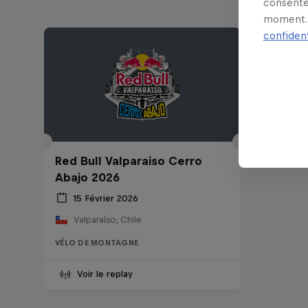
consente
moment. 
confident
Red Bull Valparaiso Cerro
Abajo 2026
15 Février 2026
Valparaíso, Chile
VÉLO DE MONTAGNE
Voir le replay