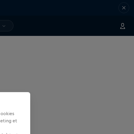
V
cookies
keting et