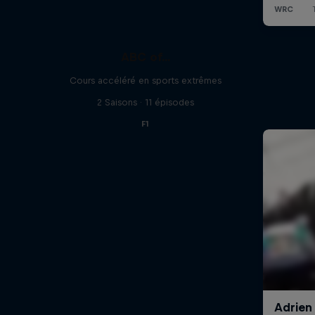
ABC of...
Cours accéléré en sports extrêmes
2 Saisons · 11 épisodes
F1