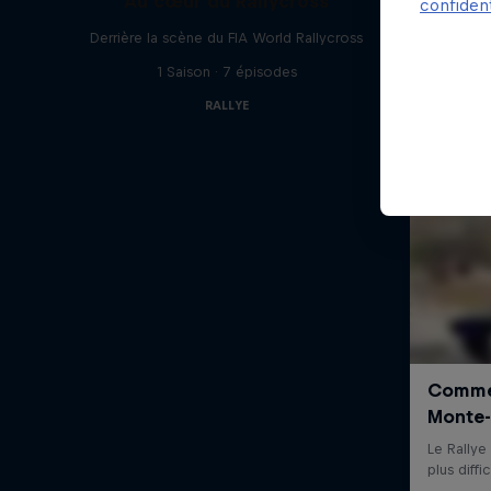
Au cœur du Rallycross
confident
Derrière la scène du FIA World Rallycross
1 Saison · 7 épisodes
RALLYE