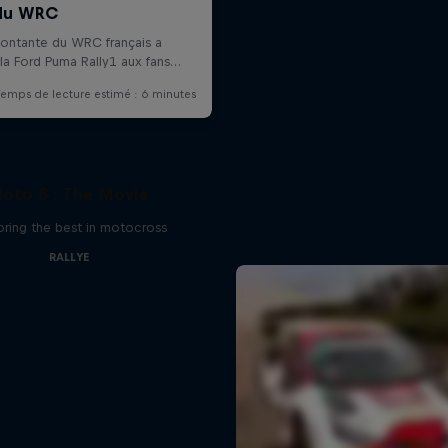
oto 8 : The Movie
oring the best in motocross
RALLYE