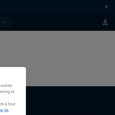
V
cookies
keting et
eb à tout
ue de