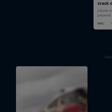
M
Expl