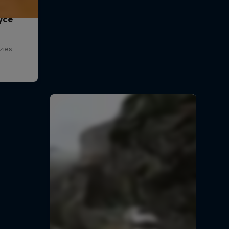
ryce
zies