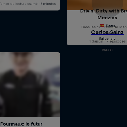
Drivin' Dirty with B
Menzies
Dans les coulisses de Men
Motorsports
1 Saison · 7 épisodes
RALLYE