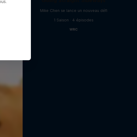
Going Straight Sideways
us.
Mike Chen se lance un nouveau défi
1 Saison · 4 épisodes
WRC