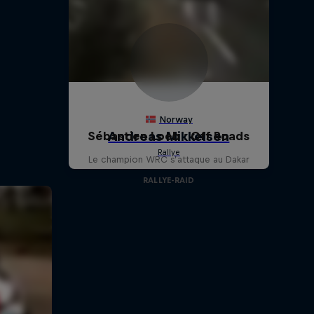
Sébastien Loeb : Off Roads
Le champion WRC s’attaque au Dakar
RALLYE-RAID