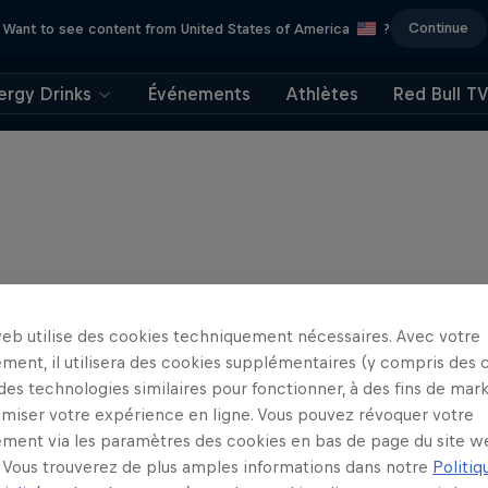
Continue
Want to see content from United States of America
?
ergy Drinks
Événements
Athlètes
Red Bull T
web utilise des cookies techniquement nécessaires. Avec votre
ment, il utilisera des cookies supplémentaires (y compris des 
 des technologies similaires pour fonctionner, à des fins de mar
imiser votre expérience en ligne. Vous pouvez révoquer votre
ment via les paramètres des cookies en bas de page du site w
Vous trouverez de plus amples informations dans notre
Politiq