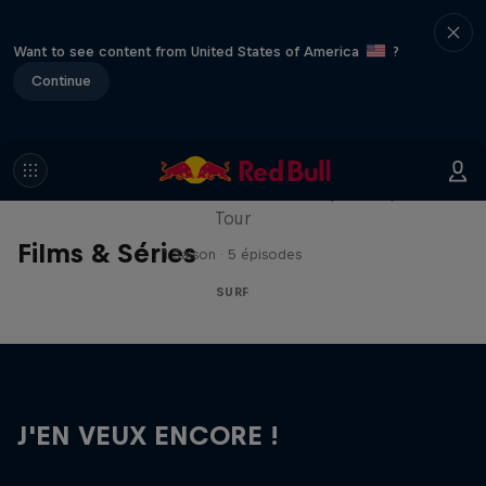
Want to see content from United States of America
?
Continue
WSL Replay
La dernière action du WSL Championship
Tour
Films & Séries
1 Saison · 5 épisodes
SURF
J'EN VEUX ENCORE !