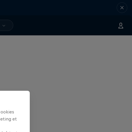
V
cookies
keting et