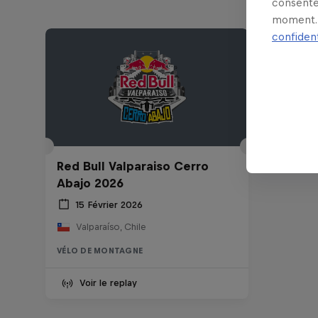
consente
moment. 
confident
Red Bull Valparaiso Cerro
Abajo 2026
15 Février 2026
Valparaíso, Chile
VÉLO DE MONTAGNE
Voir le replay