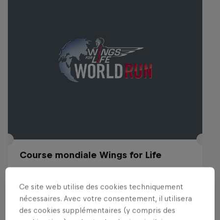
Course mondiale Wings for Life
10 Mai 2026
Ce site web utilise des cookies techniquement
RUNNING
nécessaires. Avec votre consentement, il utilisera
des cookies supplémentaires (y compris des
Voir le replay