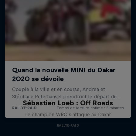
Sébastien Loeb : Off Roads
Le champion WRC s’attaque au Dakar
RALLYE-RAID