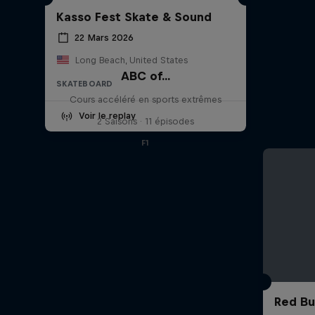
Kasso Fest Skate & Sound
22 Mars 2026
Long Beach, United States
ABC of...
SKATEBOARD
Cours accéléré en sports extrêmes
Voir le replay
2 Saisons · 11 épisodes
F1
Red Bu