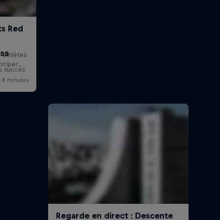
ess
u succès