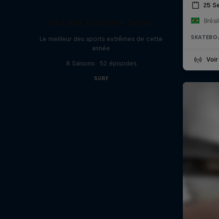
25 S
Brésil
Red Bull Signature Series
SKATEBO
Le meilleur des sports extrêmes de cette
année
Voir
8 Saisons · 52 épisodes
SURF