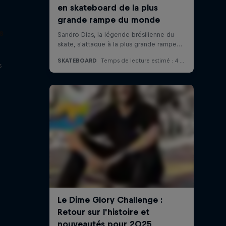
s
e
s