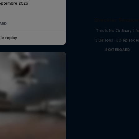
eptembre 2025
Sheckler Session
ARD
This Is No Ordinary Lif
 le replay
3 Saisons · 30 épisode
SKATEBOARD