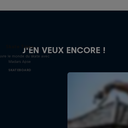
Skate Tales
J'EN VEUX ENCORE !
vre le monde du skate avec
Madars Apse
SKATEBOARD