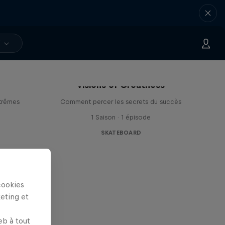
V
Visions of Greatness
trêmes
Comment percer les secrets du succès
1 Saison · 1 épisode
SKATEBOARD
cookies
keting et
eb à tout