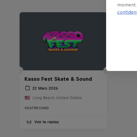
moment. 
confident
Kasso Fest Skate & Sound
22 Mars 2026
Long Beach, United States
SKATEBOARD
Voir le replay