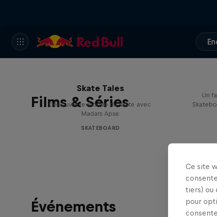
En
Skate Tales
Un fa
Films & Séries
Découvre le monde du skate avec
Skateboa
Madars Apse
SKATEBOARD
Ce site 
consente
tiers) ou
pour opt
Événements
consente