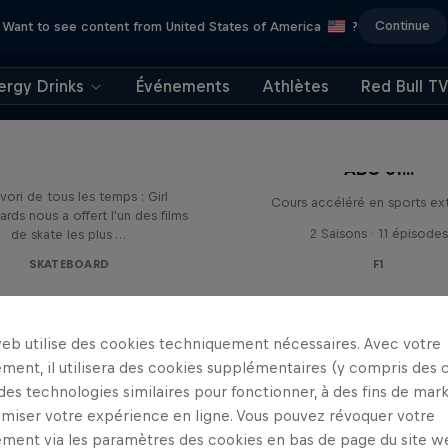
Continue
Want to see content from United States of America
?
ergy Drinks
Événements
Athlètes
Red Bull T
Yeah Right!
ABC of...
vori de tous les temps : Girl
Cours accéléré en sports ex
rds nous a offert l'un des films
2 Saisons · 11 épisodes
de skate les plus …
SKATEBOARD
F1
web utilise des cookies techniquement nécessaires. Avec votre
ment, il utilisera des cookies supplémentaires (y compris des 
 des technologies similaires pour fonctionner, à des fins de mar
imiser votre expérience en ligne. Vous pouvez révoquer votre
ment via les paramètres des cookies en bas de page du site w