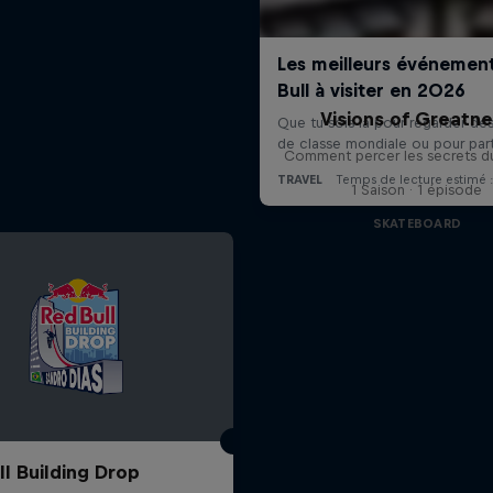
Visions of Greatn
Comment percer les secrets d
1 Saison · 1 épisode
SKATEBOARD
ll Building Drop