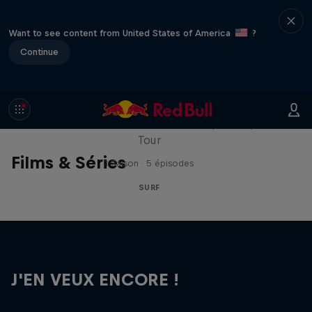
Want to see content from United States of America
?
Continue
WSL Replay
La dernière action du WSL Championship
Tour
Films & Séries
1 Saison · 5 épisodes
SURF
J'EN VEUX ENCORE !