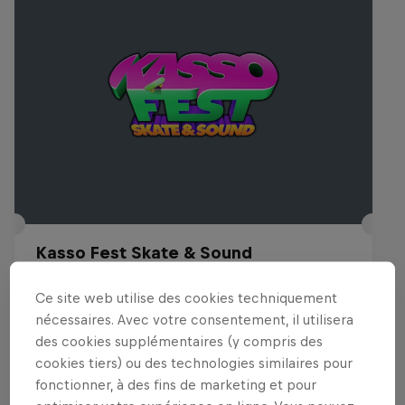
Kasso Fest Skate & Sound
22 Mars 2026
Ce site web utilise des cookies techniquement
Long Beach, United States
nécessaires. Avec votre consentement, il utilisera
des cookies supplémentaires (y compris des
SKATEBOARD
cookies tiers) ou des technologies similaires pour
fonctionner, à des fins de marketing et pour
Voir le replay