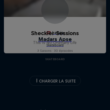
Sheckler Sessions
This Is No Ordinary Life
3 Saisons · 30 épisodes
SKATEBOARD
CHARGER LA SUITE