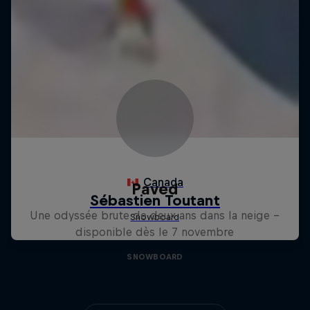
Paved
Une odyssée brute de deux ans dans la neige –
disponible dès le 7 novembre
SNOWBOARD