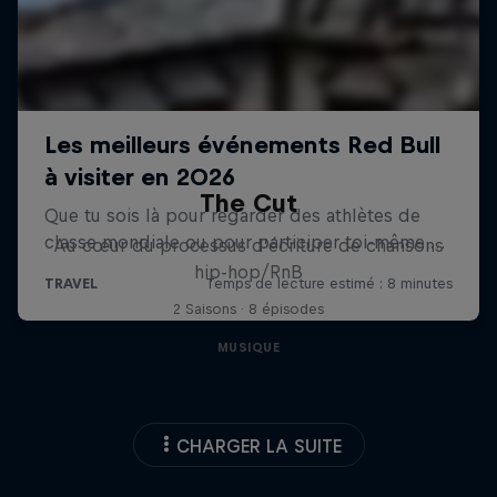
The Cut
Au cœur du processus d’écriture de chansons
hip-hop/RnB
2 Saisons · 8 épisodes
MUSIQUE
CHARGER LA SUITE