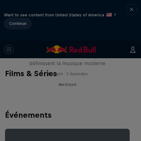
Want to see content from United States of America
?
Continue
The Note
Les moments et les états d’esprit qui
définissent la musique moderne
Films & Séries
1 Saison · 2 épisodes
MUSIQUE
Événements