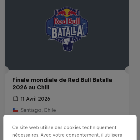
Finale mondiale de Red Bull Batalla
2026 au Chili
11 Avril 2026
Santiago, Chile
MC BATTLE
Ce site web utilise des cookies techniquement
nécessaires. Avec votre consentement, il utilisera
Voir le replay