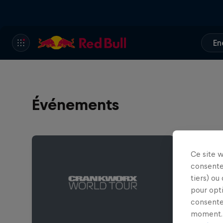
En
Événements
Ce site 
consente
tiers) ou
pour opt
consente
moment. 