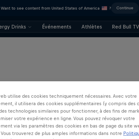
Continue
Want to see content from United States of America
?
ergy Drinks
Événements
Athlètes
Red Bull T
web utilise des cookies techniquement nécessaires. Avec votre
ment, il utilisera des cookies supplémentaires (y compris des 
 des technologies similaires pour fonctionner, à des fins de mar
imiser votre expérience en ligne. Vous pouvez révoquer votre
ment via les paramètres des cookies en bas de page du site w
Vous trouverez de plus amples informations dans notre
Politiq