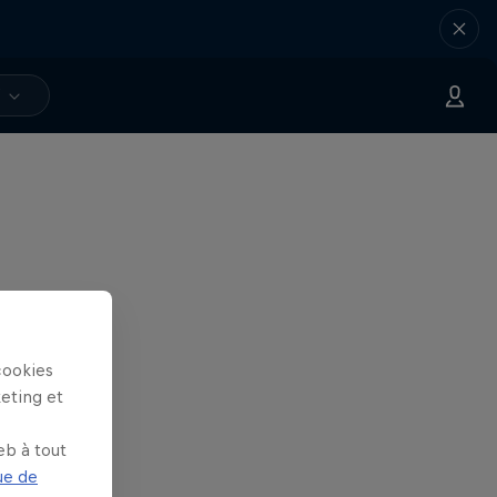
V
cookies
keting et
eb à tout
ue de