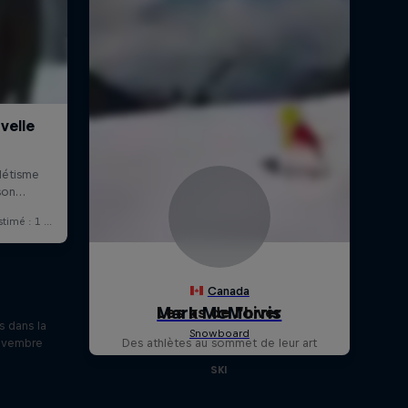
Les as de l’hiver
 dans la
novembre
Des athlètes au sommet de leur art
SKI