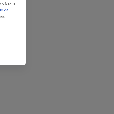
eb à tout
ue de
us.