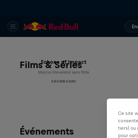
En
Echoes of Impact
Films & Séries
Marcus Kleveland sans filtre
SNOWBOARD
Ce site 
consente
tiers) ou
Événements
pour opt