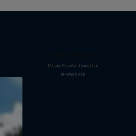
Echoes of Impact
Marcus Kleveland sans filtre
SNOWBOARD