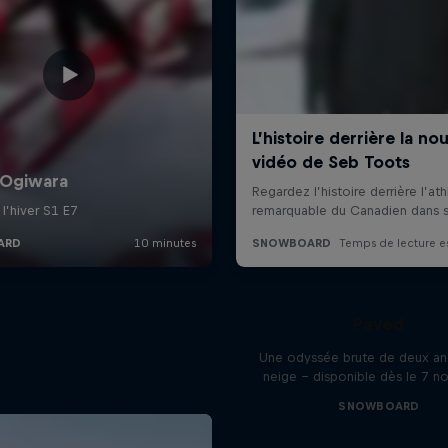
Paved
Une odyssée brute de deux ans
neige – disponible dès le 7 
SNOWBOARD