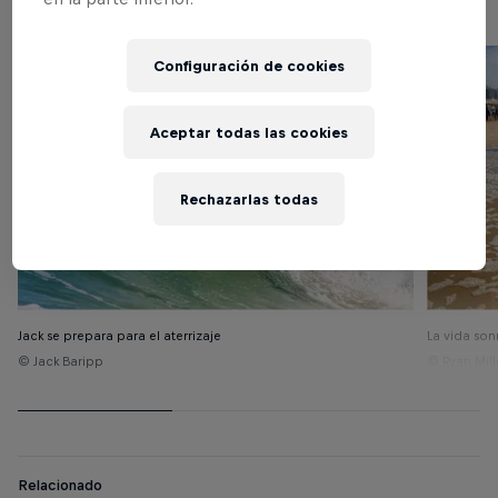
Configuración de cookies
Aceptar todas las cookies
Rechazarlas todas
Jack se prepara para el aterrizaje
La vida son
© Jack Baripp
© Ryan Mill
Relacionado