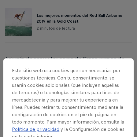
Los mejores momentos del Red Bull Airborne
2019 en la Gold Coast
2 minutos de lectura
Además de seguir los pasos de Crane camino de
Francia; Chris Cote, nuestro corresponsal favorito,
Este sitio web usa cookies que son necesarias por
acompañó a
Jack Freestone
, el ganador de la
cuestiones técnicas. Con tu consentimiento, se
edición de Bali del Red Bull Airborne. Si juntamos
usarán cookies adicionales (que incluyen aquellas
los éxitos de Yago Dora e Italo Ferreira, queda claro
de terceros) o tecnologías similares para fines de
que la victoria en los tres eventos del Red Bull
mercadotecnia y para mejorar tu experiencia en
línea. Puedes retirar tu consentimiento mediante la
Airborne ha ido a parar a surfistas del
configuración de cookies en el pie de página en
Championship Tour de la World Surf League (WSL).
todo momento. Para mayor información, consulta la
Ahora queríamos saber qué es lo que empuja a
Política de privacidad
y la Configuración de cookies
Freestone.
en la parte inferior.