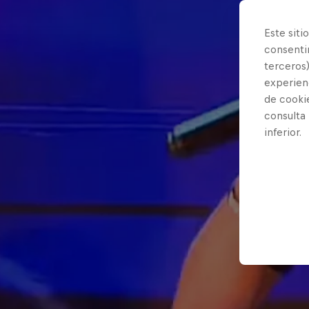
Este siti
consentim
terceros)
experienc
de cooki
consulta
inferior.