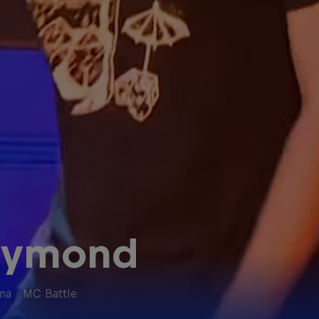
aymond
ma
·
MC Battle