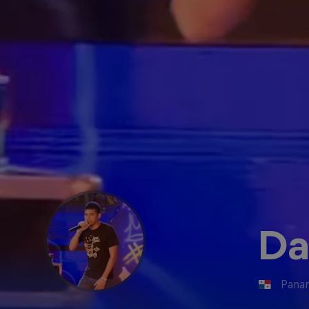
D
Pana