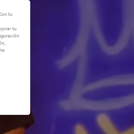
Con tu
jorar tu
iguración
ón,
rte