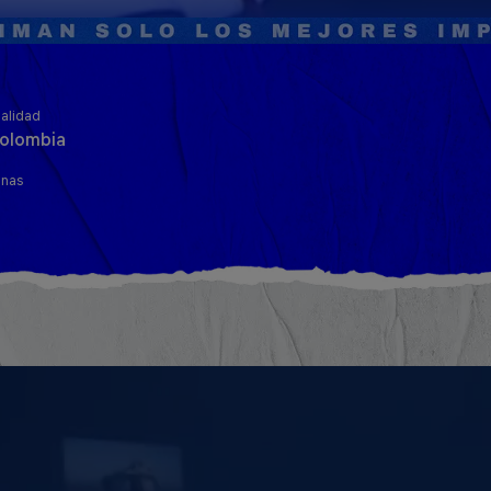
alidad
olombia
inas