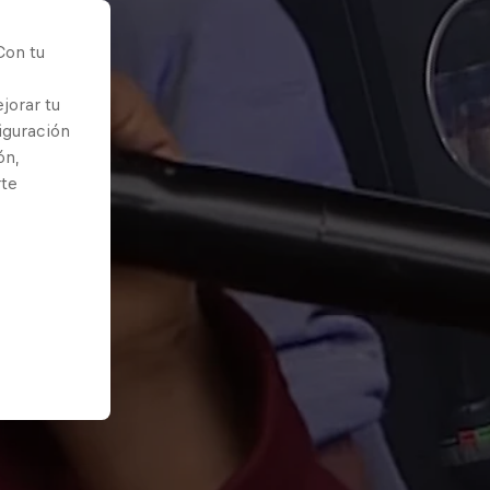
Con tu
jorar tu
iguración
ón,
rte