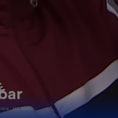
bar
mbia
·
MC Battle