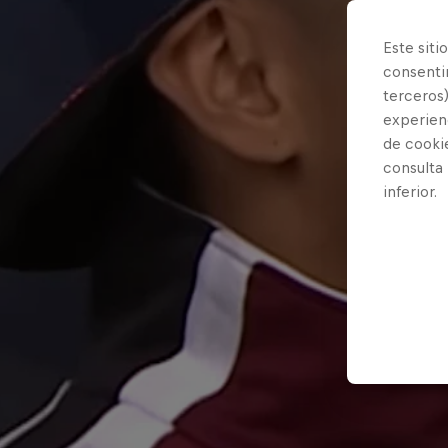
Este siti
consentim
terceros)
experienc
de cooki
consulta
inferior.