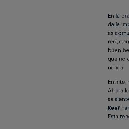
En la er
da la i
es comú
red, con
buen be
que no 
nunca.
En inter
Ahora lo
se sient
Keef
ha
Esta ten