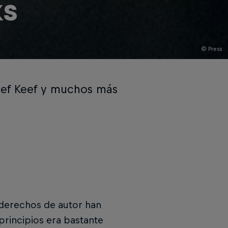
ks
© Press
ief Keef y muchos más
 derechos de autor han
principios era bastante