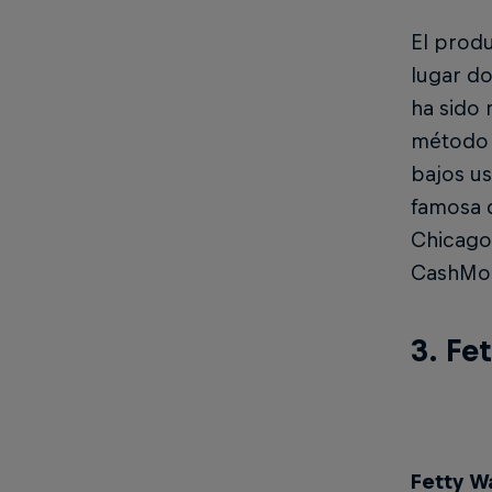
El prod
lugar d
ha sido 
método d
bajos u
famosa d
Chicago 
CashMon
3. Fe
Fetty 