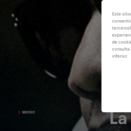
Este siti
consentim
terceros)
experienc
de cooki
consulta
inferior.
La
MUSIC