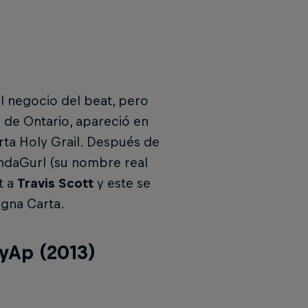
 negocio del beat, pero
s de Ontario, apareció en
ta Holy Grail. Después de
ndaGurl (su nombre real
t a
Travis Scott
y este se
agna Carta.
eyAp (2013)