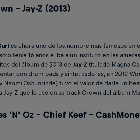
own – Jay-Z (2013)
url
es ahora uno de los nombre más famosos en el
olo tenía 16 años e iba a un instituto en las afuera
ditos del álbum de 2013 de
Jay-Z
titulado Magna Car
entar con drum pads y sintetizadores, en 2012 Wo
y Naomi Oshunrinde) tuvo el valor de darle un bea
a Jay-Z que lo usó en su track Crown del álbum M
es 'N' Oz – Chief Keef – CashMon