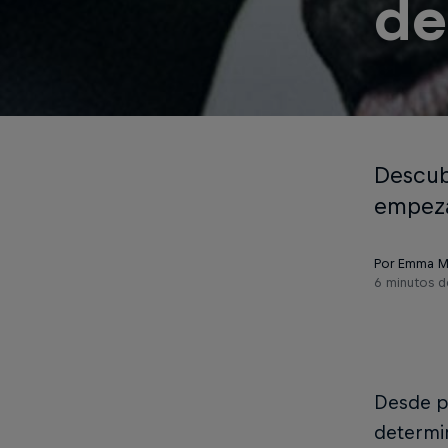
de
Descub
empeza
Por Emma 
6 minutos d
Desde pr
determin