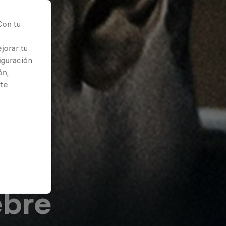
Con tu
jorar tu
iguración
ón,
rte
ebre