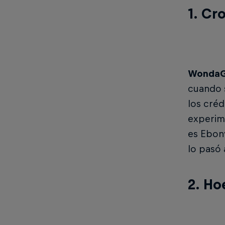
1. Cr
WondaG
cuando s
los cré
experim
es Ebon
lo pasó 
2. Ho