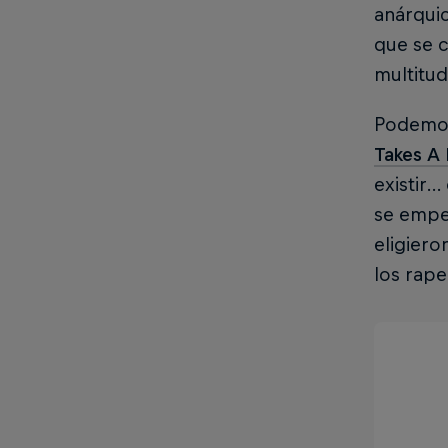
anárqui
que se c
multitud
Podemos
Takes A 
existir…
se empez
eligiero
los rape