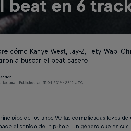
l beat en 6 trac
re cómo Kanye West, Jay-Z, Fety Wap, Ch
ron a buscar el beat casero.
Madden
e lectura
Published on
15.04.2019 · 22:13 UTC
incipios de los años 90 las complicadas leyes de
ado el sonido del hip-hop. Un género que en sus 