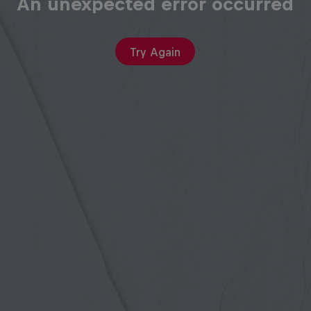
An unexpected error occurred
Try Again