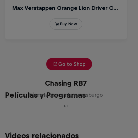
Go to Shop
Chasing RB7
Películas y Programas
Fórmula Uno en Johannesburgo
F1
Videos relacionados