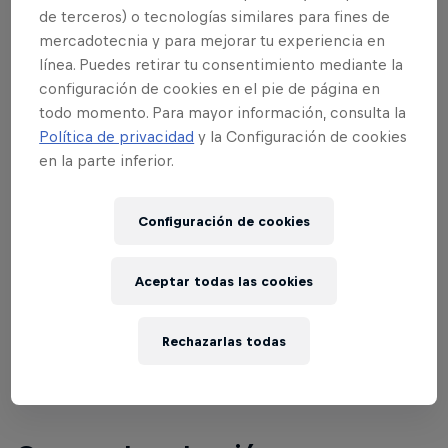
de terceros) o tecnologías similares para fines de
mercadotecnia y para mejorar tu experiencia en
línea. Puedes retirar tu consentimiento mediante la
configuración de cookies en el pie de página en
todo momento. Para mayor información, consulta la
Política de privacidad
y la Configuración de cookies
Oracle Red Bull Racing and Visa Cash
en la parte inferior.
App Racing Bulls Season Launch
16 Enero 2026
Configuración de cookies
Detroit, Estados Unidos, Estados Unidos
Aceptar todas las cookies
F1
Vuelve a verlo
Rechazarlas todas