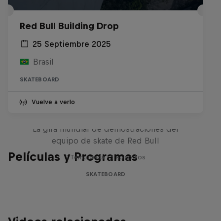
Red Bull Building Drop
25 Septiembre 2025
Brasil
SKATEBOARD
Vuelve a verlo
Red Bull Drop In Tour
La gira mundial de demostraciones del
equipo de skate de Red Bull
Películas y Programas
1 Temporada · 3 episodios
SKATEBOARD