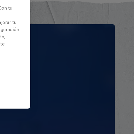
Con tu
jorar tu
iguración
ón,
rte