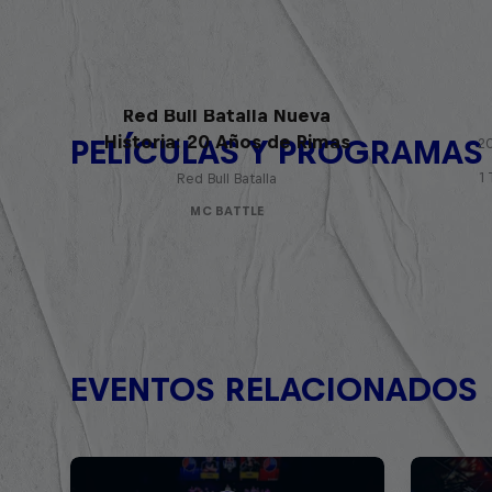
Red Bull Batalla Nueva
Historia: 20 Años de Rimas
PELÍCULAS Y PROGRAMAS
20
1
Red Bull Batalla
MC BATTLE
EVENTOS RELACIONADOS