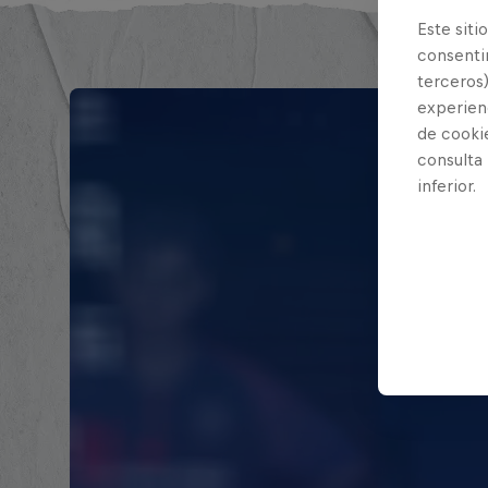
Este siti
consentim
terceros)
experienc
de cooki
consulta
inferior.