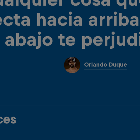
ecta hacia arriba
abajo te perjud
Orlando Duque
ces