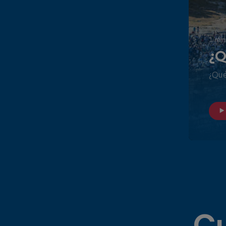
1 min
¿Q
¿Qué
Cu