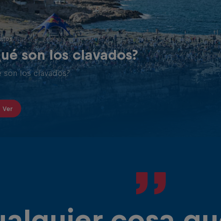
los brazos rectos y pegados al cuerpo.
utos
ué son los clavados?
 son los clavados?
Ver
alquier cosa qu