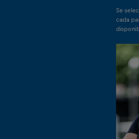
Se sele
cada par
disponib