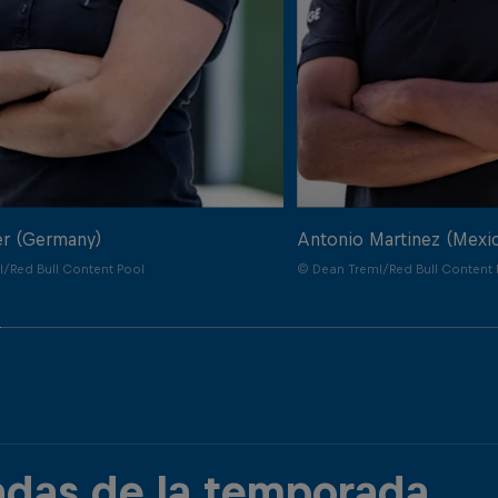
er (Germany)
Antonio Martinez (Mexi
/Red Bull Content Pool
© Dean Treml/Red Bull Content 
adas de la temporada