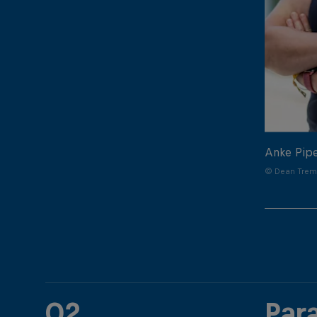
Anke Pip
© Dean Treml
02
Par