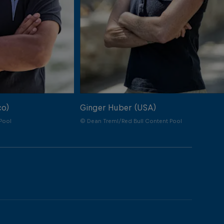
co)
Ginger Huber (USA)
Pool
© Dean Treml/Red Bull Content Pool