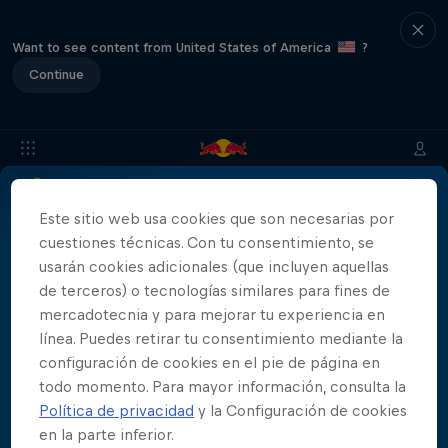
Want to see content from United States of America
?
Continue
Este sitio web usa cookies que son necesarias por
Info
Ubicación
Saltadores
Resultados
Historia
cuestiones técnicas. Con tu consentimiento, se
usarán cookies adicionales (que incluyen aquellas
de terceros) o tecnologías similares para fines de
Patrocinadores
mercadotecnia y para mejorar tu experiencia en
línea. Puedes retirar tu consentimiento mediante la
configuración de cookies en el pie de página en
todo momento. Para mayor información, consulta la
Política de privacidad
y la Configuración de cookies
444 Days
en la parte inferior.