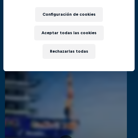
El regreso al Red Bull Cliff Diving World
Películas y Programas
Series
Configuración de cookies
CLAVADISMO
Aceptar todas las cookies
Videos relacionados
Rechazarlas todas