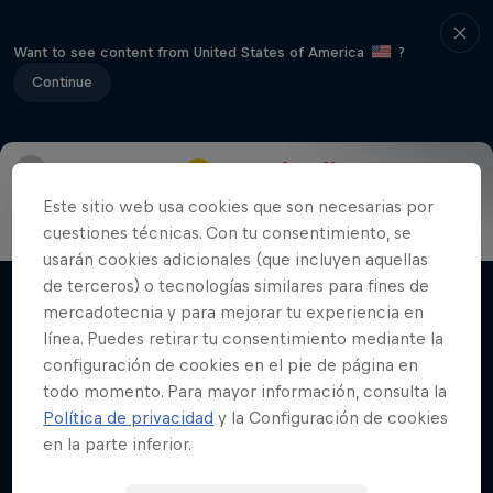
Want to see content from United States of America
?
Continue
Historia
Pilotos favoritos
Este sitio web usa cookies que son necesarias por
Hard Enduro 2025: ¿La
cuestiones técnicas. Con tu consentimiento, se
temporada más difícil?
usarán cookies adicionales (que incluyen aquellas
de terceros) o tecnologías similares para fines de
El Hard Enduro es el deporte de motor más
Películas y Programas
mercadotecnia y para mejorar tu experiencia en
duro de la Tierra
línea. Puedes retirar tu consentimiento mediante la
MTB
configuración de cookies en el pie de página en
todo momento. Para mayor información, consulta la
Política de privacidad
y la Configuración de cookies
en la parte inferior.
Videos relacionados