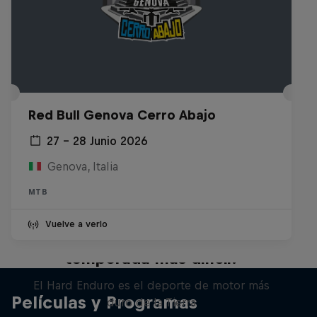
Red Bull Genova Cerro Abajo
27 – 28 Junio 2026
Genova, Italia
MTB
Vuelve a verlo
Hard Enduro 2025: ¿La
temporada más difícil?
El Hard Enduro es el deporte de motor más
Películas y Programas
duro de la Tierra