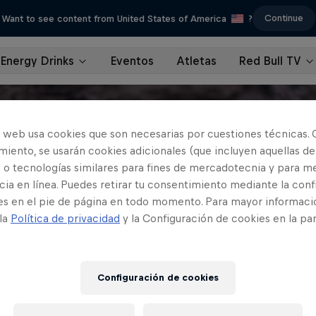
Continue
Want to see content from United States of America
?
Energy Drinks
Eventos
Atletas
Red Bull TV
o web usa cookies que son necesarias por cuestiones técnicas. 
iento, se usarán cookies adicionales (que incluyen aquellas de
 o tecnologías similares para fines de mercadotecnia y para me
ia en línea. Puedes retirar tu consentimiento mediante la conf
es en el pie de página en todo momento. Para mayor informaci
 la
Política de privacidad
y la Configuración de cookies en la pa
Configuración de cookies