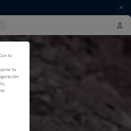
Con tu
jorar tu
iguración
ón,
rte