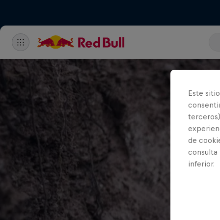
Este siti
consentim
terceros)
experienc
de cooki
consulta
inferior.