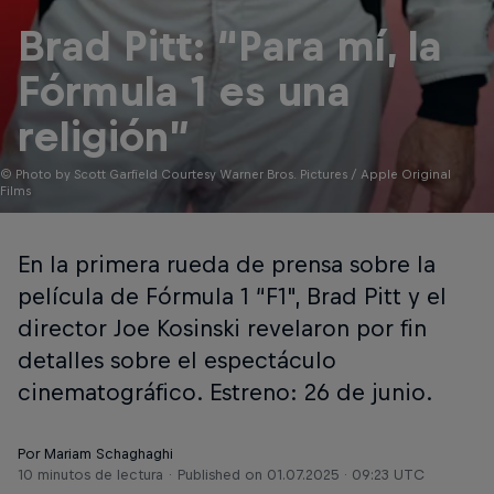
Brad Pitt: “Para mí, la
Fórmula 1 es una
religión”
© Photo by Scott Garfield Courtesy Warner Bros. Pictures / Apple Original
Films
En la primera rueda de prensa sobre la
película de Fórmula 1 “F1", Brad Pitt y el
director Joe Kosinski revelaron por fin
detalles sobre el espectáculo
cinematográfico. Estreno: 26 de junio.
Por Mariam Schaghaghi
10 minutos de lectura
Published on
01.07.2025 · 09:23 UTC